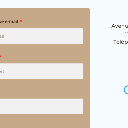
se e-mail
Avenu
1
Télé